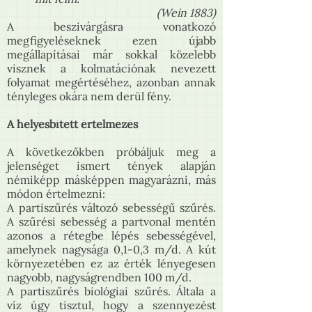
(Wein 1883)
A beszivárgásra vonatkozó
megfigyeléseknek ezen újabb
megállapításai már sokkal közelebb
visznek a kolmatációnak nevezett
folyamat megértéséhez, azonban annak
tényleges okára nem derül fény.
A helyesbített értelmezés
A következőkben próbáljuk meg a
jelenséget ismert tények alapján
némiképp másképpen magyarázni, más
módon értelmezni:
A partiszűrés változó sebességű szűrés.
A szűrési sebesség a partvonal mentén
azonos a rétegbe lépés sebességével,
amelynek nagysága 0,1-0,3 m/d. A kút
környezetében ez az érték lényegesen
nagyobb, nagyságrendben 100 m/d.
A partiszűrés biológiai szűrés. Általa a
víz úgy tisztul, hogy a szennyezést