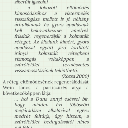
sikerült igazolni.
... a fokozott eltömődés
kimosódásához a víztermelés
visszafogása mellett is jó néhány
árhullámnak és gyors apadásnak
kell bekövetkeznie, amelyek
frissítik, regenerálják a kolmatált
réteget. Az általunk kimért, gyors
apadással együtt járó fordított
irányú kolmatált rétegbeni
vízmozgás voltaképpen a
szűrőfelület természetes
visszamosatásának tekinthető.
(Rózsa 2000)
A réteg eltömődésének regenerálódását
Wein János, a partiszűrés atyja a
következőképpen látja:
… hol a Duna annyi eséssel bír,
hogy minden évi többszöri
megáradásai alkalmával egész
medrét feltúrja, úgy hiszem, a
szűrőfelület bedugulásától nincs
mit félni.