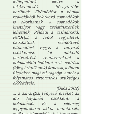
leülepednek, illetve a
talajszemcsék hézagterébe
kerülnek. Eltömődést a kémiai
reakciókból keletkező csapadékok
is okozhatnak. A csapadékok
kristályos vagy zselatinszerűek
lehetnek. Például a vashidroxid,
Fe(OH)3, a fenol vegyületek
okozhatnak számottevő
eltömődést vagyis k tényező
csökkenést. Jól működő
partiszűrésű rendszereknél a
kolmatálódó felületet a víz sodrása
(főleg árhullámok) átmossa, a finom
üledéket magával ragadja, amely a
folyamatos víztermelés szükséges
előfeltétele.
(Öllös 2002)
… a szivárgási tényező értékét az
idő folyamán csökkenti a
kolmatáció. Ez a jelenség
leggyakrabban akkor mutatkozik,
amikor vízfolyásból a talajvízbe vagy