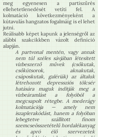
meg egyenesen a partiszűrés
ellehetetlenedését vetíti fel. A
kolmatáció következményeként a
kútavulás hangzatos fogalmáig is el lehet
jutni.
Reálisabb képet kapunk a jelenségről az
alábbi szakcikkben vázolt definíció
alapján.
A partvonal mentén, vagy annak
nem túl széles sávjában létesített
vízbeszerző művek (csőkutak,
csőkútsorok, aknakutak,
csáposkutak, galériák) az általuk
létrehozott depressziós tölcsér
hatására maguk indítják meg a
vízbeáramlást a folyóból a
megcsapolt rétegbe. A mederágy
kolmatációja — amely nem
iszaplerakódást, hanem a folyóban
lebegtetve szállított finom
szemcseösszetételű hordalékanyag
és apró élő szervezetek