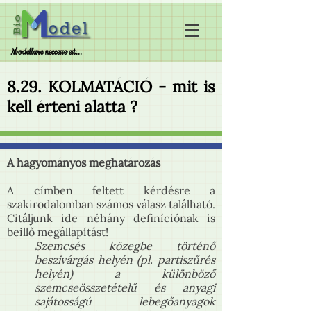
Modellare neccesse est...
8.29. KOLMATÁCIÓ - mit is
kell érteni alatta ?
A hagyományos meghatározás
A címben feltett kérdésre a
szakirodalomban számos válasz található.
Citáljunk ide néhány definíciónak is
beillő megállapítást!
Szemcsés közegbe történő
beszivárgás helyén (pl. partiszűrés
helyén) a különböző
szemcseösszetételű és anyagi
sajátosságú lebegőanyagok