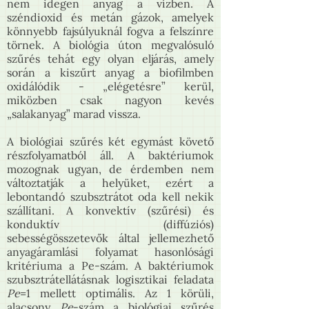
nem idegen anyag a vízben. A
széndioxid és metán gázok, amelyek
könnyebb fajsúlyuknál fogva a felszínre
törnek. A biológia úton megvalósuló
szűrés tehát egy olyan eljárás, amely
során a kiszűrt anyag a biofilmben
oxidálódik - „elégetésre” kerül,
miközben csak nagyon kevés
„salakanyag” marad vissza.
A biológiai szűrés két egymást követő
részfolyamatból áll. A baktériumok
mozognak ugyan, de érdemben nem
változtatják a helyüket, ezért a
lebontandó szubsztrátot oda kell nekik
szállítani. A konvektív (szűrési) és
konduktív (diffúziós)
sebességösszetevők által jellemezhető
anyagáramlási folyamat hasonlósági
kritériuma a Pe-szám. A baktériumok
szubsztrátellátásnak logisztikai feladata
Pe
=1 mellett optimális. Az 1 körüli,
alacsony
Pe
-szám a biológiai szűrés