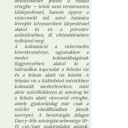
beszűrődését jelenti a vízadó
rétegbe — tehát nem természetes
kiülepedéssel, hanem éppen a
víztermelő mű szívó hatására
létrejött kényszerített ülepedéssel
alakul ki, és a pórustér
szűkülésében, ill. eltömődésében
nyilvánul meg.
A kolmatáció a víztermelés
következménye, ugyanakkor a
meder kolmatáltságának
függvényében alakul ki a
hidraulikai kapcsolat a felszíni víz
és a felszín alatti víz között. A
felszíni víz a különböző mértékben
kolmatált mederfenéken, mint
aktív szűrőfelületen át szivárog be
a felszín alatti vízvezető rétegbe,
amely gyakorlatilag már csak a
szűrlet elszállításában játszik
szerepet. A beszivárgás átlagos
Darcy-féle szivárgási sebessége 10-
15 cm/nap szakirodalmi adatok,