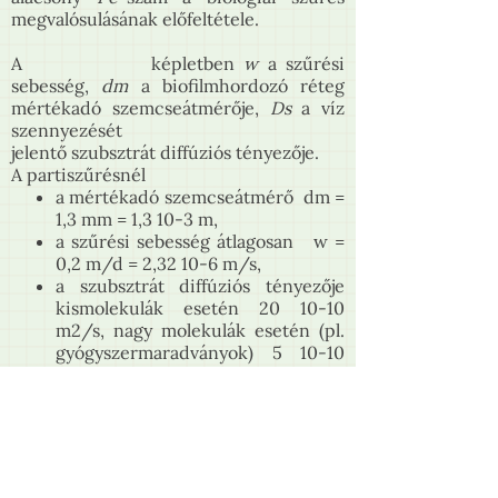
megvalósulásának előfeltétele.
A képletben
w
a szűrési
sebesség,
dm
a biofilmhordozó réteg
mértékadó szemcseátmérője,
Ds
a víz
szennyezését
jelentő szubsztrát diffúziós tényezője.
A partiszűrésnél
a mértékadó szemcseátmérő dm =
1,3 mm = 1,3 10-3 m,
a szűrési sebesség átlagosan w =
0,2 m/d = 2,32 10-6 m/s,
a szubsztrát diffúziós tényezője
kismolekulák esetén 20 10-10
m2/s, nagy molekulák esetén (pl.
gyógyszermaradványok) 5 10-10
m2/s.
Helyettesítve a jellemző értékeket
Pe
= 1,5 , illetve
Pe
= 6.
kismolekula
nagymolekula
Az alacsony
Pe-
szám kialakulása a
legalacsonyabb szűrési sebességű
helyhez, a mederbeszivárgáshoz kötött.