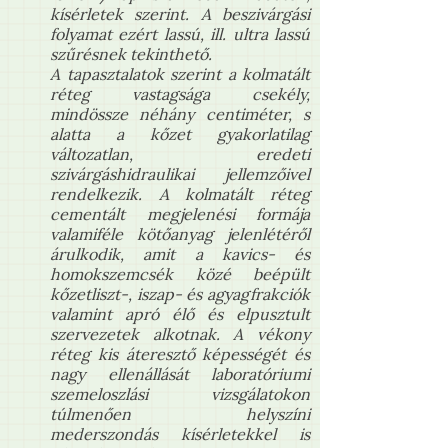
kísérletek szerint. A beszivárgási
folyamat ezért lassú, ill. ultra lassú
szűrésnek tekinthető.
A tapasztalatok szerint a kolmatált
réteg vastagsága csekély,
mindössze néhány centiméter, s
alatta a kőzet gyakorlatilag
változatlan, eredeti
szivárgáshidraulikai jellemzőivel
rendelkezik. A kolmatált réteg
cementált megjelenési formája
valamiféle kötőanyag jelenlétéről
árulkodik, amit a kavics- és
homokszemcsék közé beépült
kőzetliszt-, iszap- és agyagfrakciók
valamint apró élő és elpusztult
szervezetek alkotnak. A vékony
réteg kis áteresztő képességét és
nagy ellenállását laboratóriumi
szemeloszlási vizsgálatokon
túlmenően helyszíni
mederszondás kísérletekkel is