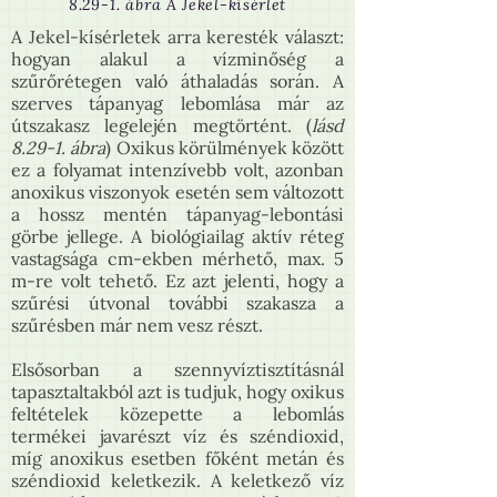
8.29‑1. ábra A Jekel-kísérlet
A Jekel-kísérletek arra keresték választ:
hogyan alakul a vízminőség a
szűrőrétegen való áthaladás során. A
szerves tápanyag lebomlása már az
útszakasz legelején megtörtént. (
lásd
8.29-1. ábra
) Oxikus körülmények között
ez a folyamat intenzívebb volt, azonban
anoxikus viszonyok esetén sem változott
a hossz mentén tápanyag-lebontási
görbe jellege. A biológiailag aktív réteg
vastagsága cm-ekben mérhető, max. 5
m-re volt tehető. Ez azt jelenti, hogy a
szűrési útvonal további szakasza a
szűrésben már nem vesz részt.
Elsősorban a szennyvíztisztításnál
tapasztaltakból azt is tudjuk, hogy oxikus
feltételek közepette a lebomlás
termékei javarészt víz és széndioxid,
míg anoxikus esetben főként metán és
széndioxid keletkezik. A keletkező víz