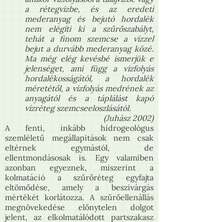
a rétegvízbe, és az eredeti
mederanyag és bejutó hordalék
nem elégíti ki a szűrőszabályt,
tehát a finom szemcse a vízzel
bejut a durvább mederanyag közé.
Ma még elég kevésbé ismerjük e
jelenséget, ami függ a vízfolyás
hordalékosságától, a hordalék
méretétől, a vízfolyás medrének az
anyagától és a táplálást kapó
vízréteg szemcseeloszlásától.
(Juhász 2002)
A fenti, inkább hidrogeológus
szemléletű megállapítások nem csak
eltérnek egymástól, de
ellentmondásosak is. Egy valamiben
azonban egyeznek, miszerint a
kolmatáció a szűrőréteg egyfajta
eltömődése, amely a beszivárgás
mértékét korlátozza. A szűrőellenállás
megnövekedése előnytelen dolgot
jelent, az elkolmatálódott partszakasz