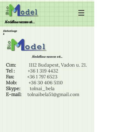
Modellare neccesse est...
Elérhetősége
k
Modellare necesse est…
Cím:
1112 Budapest, Vadon u. 21.
Tel :
+36 1 319 4432
Fax:
+36 1 797 6523
Mob:
+36 30 406 5110
Skype:
tolnai_bela
E-mail:
tolnaibela51@gmail.com