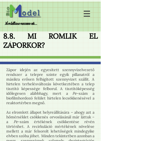
Modellare neccesse est...
8.8. MI ROMLIK EL
ZÁPORKOR?
Zápor idején az egyesített szennyvízelvezető
rendszer a telepre szinte egyik pillanatról a
másikra erősen felhigított szennyvizet szállít. A
hirtelen terhelésváltozás következtében a telep
tisztító képessége felborul. A tisztítóképesség
időlegesen alábbhagy, mert a
Pe
-szám a
biofilmhordozó felület hirtelen lecsökkenésével a
reaktortérben megnő.
Az elromlott állapot helyreállítására – ahogy azt a
hőmérséklet csökkenés orvoslásánál már láttuk –
a
Pe
-szám értékének csökkentése révén
történhet. A recirkuláció mértékének növelése
mellett a már felsorolt lehetőségek mindegyike
elvben szóba jöhet. Minden tekintetben azonban a
nyers szennyvíznek valamely dezintegrációs