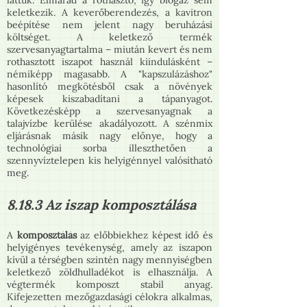
láttuk. Elmarad a rothasztó, így biogáz sem
keletkezik. A keverőberendezés, a kavitron
beépítése nem jelent nagy beruházási
költséget. A keletkező termék
szervesanyagtartalma – miután kevert és nem
rothasztott iszapot használ kiindulásként –
némiképp magasabb. A "kapszulázáshoz"
hasonlító megkötésből csak a növények
képesek kiszabadítani a tápanyagot.
Következésképp a szervesanyagnak a
talajvízbe kerülése akadályozott. A szénmix
eljárásnak másik nagy előnye, hogy a
technológiai sorba illeszthetően a
szennyvíztelepen kis helyigénnyel valósítható
meg.
8.18.3 Az iszap komposztálása
A
komposztálás
az előbbiekhez képest idő és
helyigényes tevékenység, amely az iszapon
kívül a térségben szintén nagy mennyiségben
keletkező zöldhulladékot is elhasználja. A
végtermék komposzt stabil anyag.
Kifejezetten mezőgazdasági célokra alkalmas,