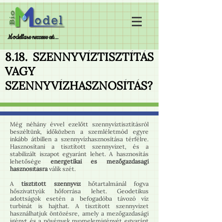
Modellare neccesse est...
8.18. SZENNYVÍZTISZTÍTÁS
VAGY
SZENNYVÍZHASZNOSÍTÁS?
Még néhány évvel ezelőtt szennyvíztisztításról
beszéltünk, időközben a szemléletmód egyre
inkább átbillen a szennyvízhasznosítása térfélre.
Hasznosítani a tisztított szennyvizet, és a
stabilizált iszapot egyaránt lehet. A hasznosítás
lehetősége
energetikai és mezőgazdasági
hasznosításra
válik szét.
A
tisztított szennyvíz
hőtartalmánál fogva
hőszivattyúk hőforrása lehet. Geodetikus
adottságok esetén a befogadóba távozó víz
turbinát is hajthat. A tisztított szennyvizet
használhatjuk öntözésre, amely a mezőgazdasági
igényt és a növények nyomelemigényét egyaránt