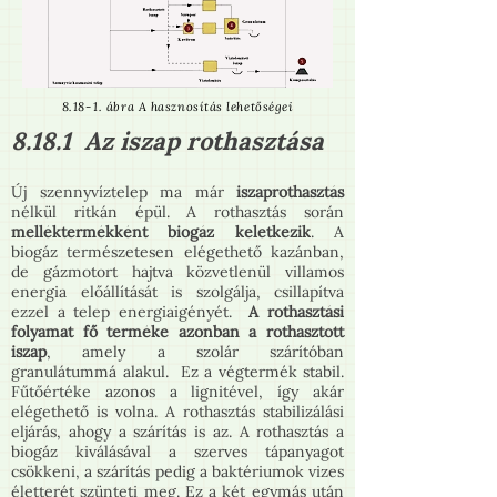
8.18‑1. ábra A hasznosítás lehetőségei
8.18.1 Az iszap rothasztása
Új szennyvíztelep ma már
iszaprothasztás
nélkül ritkán épül. A rothasztás során
melléktermékként biogáz keletkezik
. A
biogáz természetesen elégethető kazánban,
de gázmotort hajtva közvetlenül villamos
energia előállítását is szolgálja, csillapítva
ezzel a telep energiaigényét.
A rothasztási
folyamat fő terméke azonban a rothasztott
iszap
, amely a szolár szárítóban
granulátummá alakul. Ez a végtermék stabil.
Fűtőértéke azonos a lignitével, így akár
elégethető is volna. A rothasztás stabilizálási
eljárás, ahogy a szárítás is az. A rothasztás a
biogáz kiválásával a szerves tápanyagot
csökkeni, a szárítás pedig a baktériumok vizes
életterét szünteti meg. Ez a két egymás után