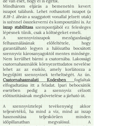
de van eset, hogy el is égetik.
Mindhárom eljárás a bemenetén kevert
iszapot találunk. Lehet rothasztott iszapot (a
8.18-1. ábrán
a szaggatott vonallal jelzett utak)
is szénnel összekeverni és komposztálni is. Az
iszap stabilitása
szempontjából ez felesleges
lépésnek tűnik, csak a költségeket emeli.
A szennyvíziszapok mezőgazdasági
felhasználásának előfeltétele, hogy
garantálható legyen a hálózatba bocsátott
szennyvíz károsanyagoktól mentes minősége.
Nem kerülhet bármi a csatornába. Lakossági
csatornahasználók környezettudatos nevelése
lehet az az eszköz, amely korlátozza a
begyűjtött szennyvizek terheltségét. Az ún.
Csatornahasználati Kódexben
foglaltak
elfogadtatása itt a feladat. Ipari bebocsátók
esetében pedig a szennyvíz célzott
előtisztításának megkövetelése a járható út.
A szennyvíztelepi tevékenység akkor
teljesértékű, ha mind a víz, mind az iszap
hasznosítása teljeskörűen minden
időpillanatban megvalósul. A
szennyvízelvezetési és szennyvízhasznosítási