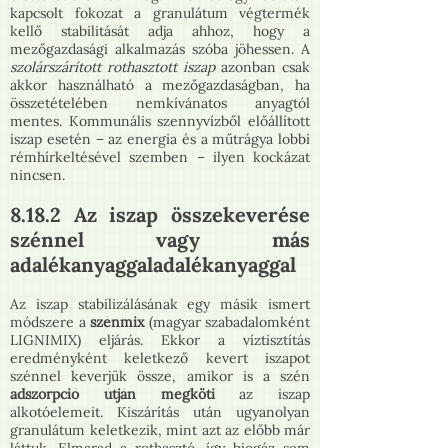
kapcsolt fokozat a granulátum végtermék
kellő stabilitását adja ahhoz, hogy a
mezőgazdasági alkalmazás szóba jöhessen. A
szolárszárított rothasztott iszap
azonban csak
akkor használható a mezőgazdaságban, ha
összetételében nemkívánatos anyagtól
mentes. Kommunális szennyvízből előállított
iszap esetén – az energia és a műtrágya lobbi
rémhírkeltésével szemben – ilyen kockázat
nincsen.
8.18.2 Az iszap összekeverése
szénnel vagy más
adalékanyaggaladalékanyaggal
Az iszap stabilizálásának egy másik ismert
módszere a
szénmix
(magyar szabadalomként
LIGNIMIX) eljárás. Ekkor a víztisztítás
eredményként keletkező kevert iszapot
szénnel keverjük össze, amikor is a szén
adszorpció útján megköti
az iszap
alkotóelemeit. Kiszárítás után ugyanolyan
granulátum keletkezik, mint azt az előbb már