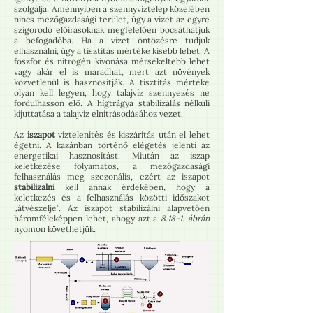
szolgálja. Amennyiben a szennyvíztelep közelében
nincs mezőgazdasági terület, úgy a vizet az egyre
szigorodó előírásoknak megfelelően bocsáthatjuk
a befogadóba. Ha a vizet öntözésre tudjuk
elhasználni, úgy a tisztítás mértéke kisebb lehet. A
foszfor és nitrogén kivonása mérsékeltebb lehet
vagy akár el is maradhat, mert azt növények
közvetlenül is hasznosítják. A tisztítás mértéke
olyan kell legyen, hogy talajvíz szennyezés ne
fordulhasson elő. A hígtrágya stabilizálás nélküli
kijuttatása a talajvíz elnitrásodásához vezet.
Az
iszapot
víztelenítés és kiszárítás után el lehet
égetni. A kazánban történő elégetés jelenti az
energetikai hasznosítást. Miután az iszap
keletkezése folyamatos, a mezőgazdasági
felhasználás meg szezonális, ezért az iszapot
stabilizálni
kell annak érdekében, hogy a
keletkezés és a felhasználás közötti időszakot
„átvészelje”. Az iszapot stabilizálni alapvetően
háromféleképpen lehet, ahogy azt a
8.18-1. ábrán
nyomon követhetjük.