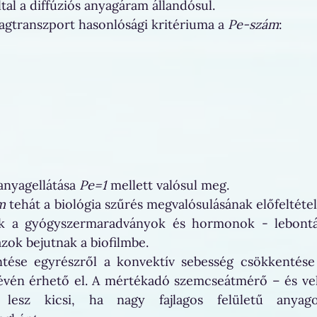
tal a diffúziós anyagáram állandósul.
yagtranszport hasonlósági kritériuma a 
Pe-szám
: 
anyagellátása 
Pe=1
 mellett valósul meg. 
m
 tehát a biológia szűrés megvalósulásának előfeltétel
k a gyógyszermaradványok és hormonok - lebontás
zok bejutnak a biofilmbe.
tése egyrészről a konvektív sebesség csökkentése é
évén érhető el. A mértékadó szemcseátmérő – és vel
 lesz kicsi, ha nagy fajlagos felületű anyago