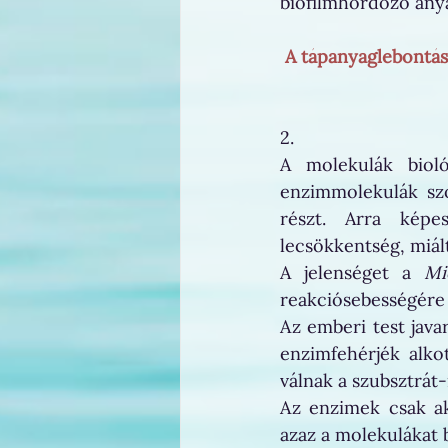
biofilmhordozó any
A tápanyaglebontás
2. 
A molekulák biológ
enzimmolekulák szo
részt. Arra képes
lecsökkentség, miál
A jelenséget a 
Mi
reakciósebességére 
Az emberi test java
enzimfehérjék alkot
válnak a szubsztrát
Az enzimek csak akk
azaz a molekulákat 