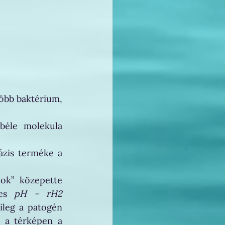
öbb baktérium, 
béle molekula 
zis terméke a 
ok” közepette 
es 
pH - rH2
ileg a patogén 
 a térképen a 