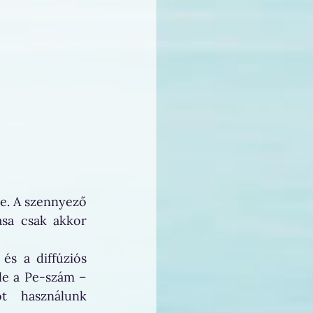
e. A szennyező 
a csak akkor 
s a diffúziós 
e a Pe-szám – 
t használunk 