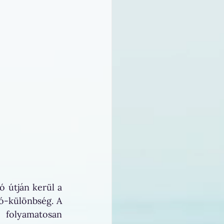
ó útján kerül a 
ió-különbség. A 
folyamatosan 