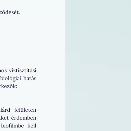
ződését. 
s víztisztítási 
iológiai hatás 
tkezők:
árd felületen 
üket érdemben 
iofilmbe kell 