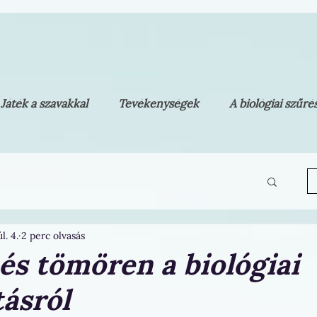
Játék a szavakkal
Tevékenységek
A biológiai szűr
l. 4.
2 perc olvasás
és tömören a biológiai
tásról