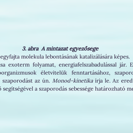
3. ábra  A mintázat egyezősége
 egyfajta molekula lebontásának katalizálására képes.
a exoterm folyamat, energiafelszabadulással jár. Ez
oorganizmusok életvitelük fenntartásához, szapor
 szaporodást az ún. 
Monod-kinetika
 írja le. Az ere
ő segítségével a szaporodás sebessége határozható me