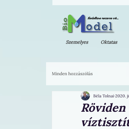
Modellare neccesse est...
Személyes
Oktatás
Minden hozzászólás
Béla Tolnai
2020. jú
Röviden 
víztisztí