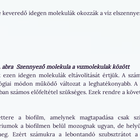
 keveredő idegen molekulák okozzák a víz elszennye
. ábra  Szennyező molekula a vízmolekulák között
tt ezen idegen molekulák eltávolítását értjük. A számo
lógiai módon működő változat a leghatékonyabb. A b
ban számos előfeltétel szükséges. Ezek rendre a köve
ttere a biofilm, amelynek magtapadása csak szil
ériumok a biofilmen belül mozognak ugyan, de hely
eg. Ezért számukra a lebontandó szubsztrátot a b