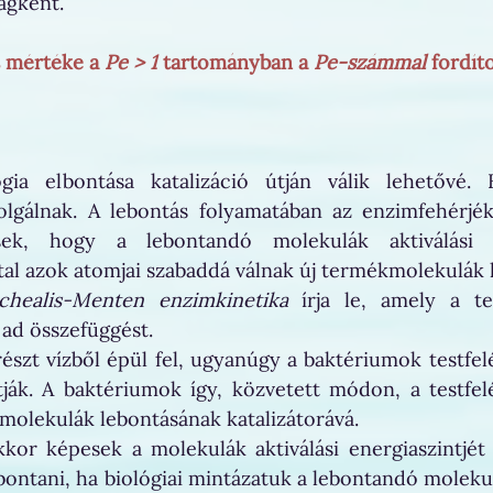
agként.
 mértéke a 
Pe > 1
 tartományban a 
Pe-számmal
 fordít
ia elbontása katalizáció útján válik lehetővé. Ka
lgálnak. A lebontás folyamatában az enzimfehérjé
ek, hogy a lebontandó molekulák aktiválási ene
tal azok atomjai szabaddá válnak új termékmolekulák
chealis-Menten enzimkinetika
 írja le, amely a t
ad összefüggést.
részt vízből épül fel, ugyanúgy a baktériumok testfelé
ják. A baktériumok így, közvetett módon, a testfel
-molekulák lebontásának katalizátorává. 
or képesek a molekulák aktiválási energiaszintjét 
bontani, ha biológiai mintázatuk a lebontandó molekul