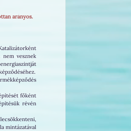
ottan arányos.
talizátorként 
k nem vesznek 
rgiaszintját 
 képződéséhez.
ermékképződés 
pítését főként 
építésük révén 
lecsökkenteni, 
a mintázatával 