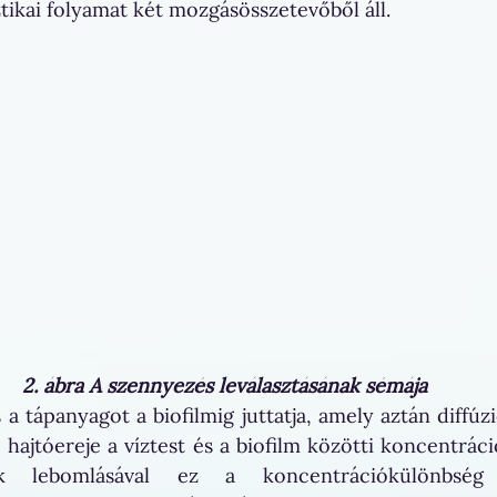
sztikai folyamat két mozgásösszetevőből áll. 
2. ábra A szennyezés leválasztásának sémája
a tápanyagot a biofilmig juttatja, amely aztán diffúzi
ó hajtóereje a víztest és a biofilm közötti koncentrác
lák lebomlásával ez a koncentrációkülönbség 