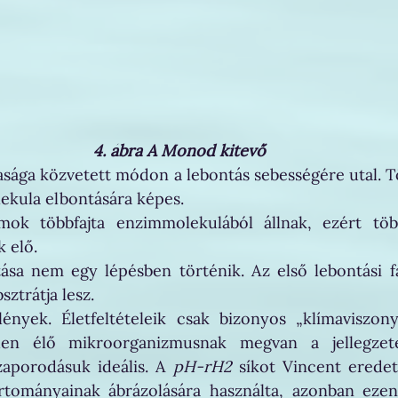
4. ábra A Monod kitevő
sága közvetett módon a lebontás sebességére utal. T
kula elbontására képes. 
mok többfajta enzimmolekulából állnak, ezért töb
 elő. 
ása nem egy lépésben történik. Az első lebontási fá
sztrátja lesz.
ények. Életfeltételeik csak bizonyos „klímaviszony
nden élő mikroorganizmusnak megvan a jellegzet
aporodásuk ideális. A 
pH-rH2
 síkot Vincent eredet
rtományainak ábrázolására használta, azonban ezen