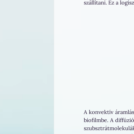
szállítani. Ez a logi
A konvektív áramlás 
biofilmbe. A diffúzi
szubsztrátmoleku