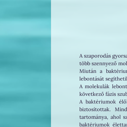
A szaporodás gyorsa
több szennyező mole
Miután a baktériu
lebontását segíthetik
A molekulák lebont
következő fázis szub
A baktériumok élől
biztosítottak. Mi
tartománya, ahol sz
baktériumok életta