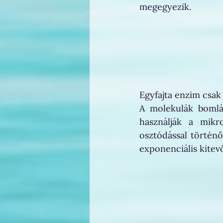
megegyezik.
Egyfajta enzim csak
A molekulák bomlás
használják a mikr
osztódással történő
exponenciális kitev