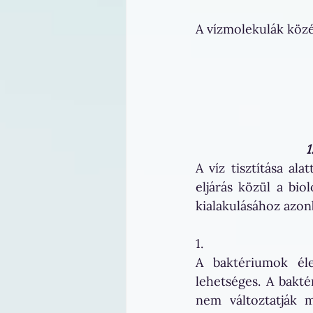
A vízmolekulák közé
1
A víz tisztítása ala
eljárás közül a bio
kialakulásához azon
1.
A baktériumok éle
lehetséges. A bakt
nem változtatják m