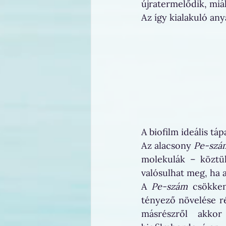
újratermelődik, miál
Az így kialakuló an
A biofilm ideális táp
Az alacsony 
Pe-szá
molekulák – köztü
valósulhat meg, ha a
A 
Pe-szám
 csökken
tényező növelése r
másrészről akkor