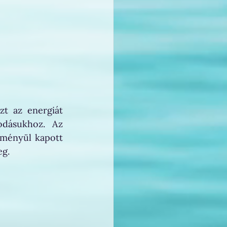
t az energiát 
odásukhoz. Az 
dményül kapott 
g. 